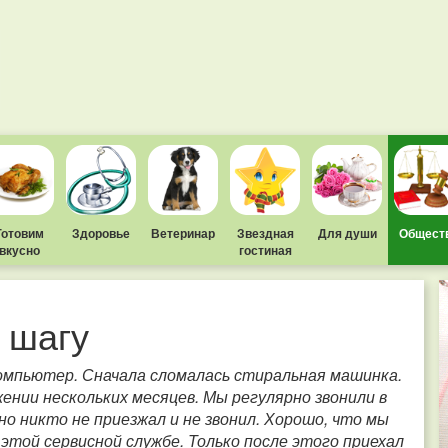
Готовим
Здоровье
Ветеринар
Звездная
Для души
Общест
вкусно
гостиная
 шагу
омпьютер. Сначала сломалась стиральная машинка.
нии нескольких месяцев. Мы регулярно звонили в
но никто не приезжал и не звонил. Хорошо, что мы
той сервисной службе. Только после этого приехал