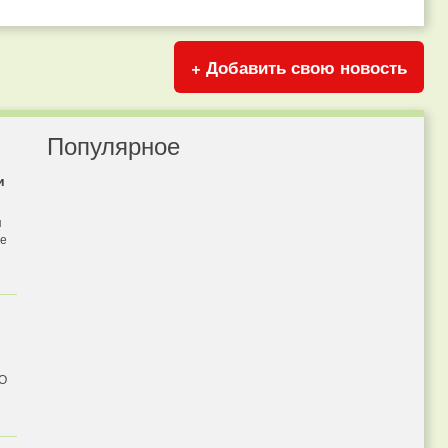
+ Добавить свою новость
Популярное
и
я
бе
 О