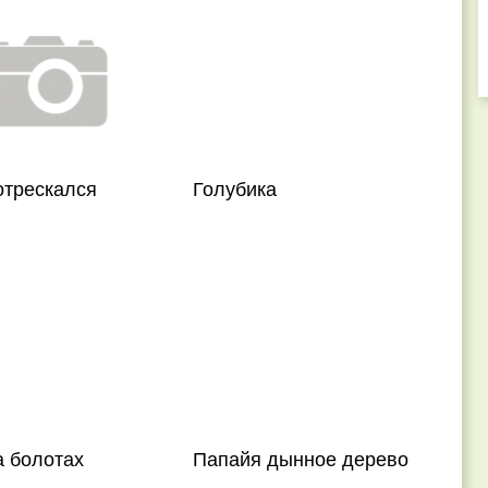
отрескался
Голубика
а болотах
Папайя дынное дерево