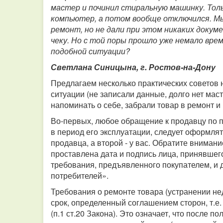
мастер и починил стиральную машинку. Толь
компьютер, а потом вообще отключился. Мы 
ремонт, но не дали при этом никаких докум
чеку. Но с той поры прошло уже немало врем
подобной ситуации?
Светлана Синицына, г. Ростов-на-Дону
Предлагаем несколько практических советов н
ситуации (не записали данные, долго нет мас
напоминать о себе, забрали товар в ремонт и
Во-первых, любое обращение к продавцу по п
в период его эксплуатации, следует оформлят
продавца, а второй - у вас. Обратите вниман
проставлена дата и подпись лица, принявшег
требования, предъявленного покупателем, и 
потребителей».
Требования о ремонте товара (устранении н
срок, определенный соглашением сторон, т.е.
(п.1 ст.20 Закона). Это означает, что после 