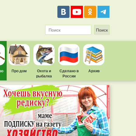
во
Про дом
Охота и
Сделано в
Архив
рыбалка
России