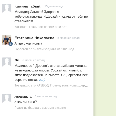
Камиль. абый.
25 дней назад
Молодец,Ильшат! Здоровья
тебе,счастья,удачи!Дерзай и удача от тебя не
отвернется!
Как стать хозяином пасеки в 10 лет
Екатерина Николаева
5 месяцев назад
А где скорпионы?
Гороскоп по знакам зодиака на 2026 год
Ли
6 месяцев назад
Малиновое " Дерево", это штамбовая малина,
не нуждающая опоры. Урожай отличный, к
зиме подрезается на высоте 1,5 , срезают всё
верхние ветки,
ещё
Товарищи, это РАЗВОД! Почему малиновых деревьев не бывает, или Как ушлые продавцы наживаются на мечтах садоводов
людмила
8 месяцев назад
а зачем яйцо?
Рулет из фарша с сыром в духовке