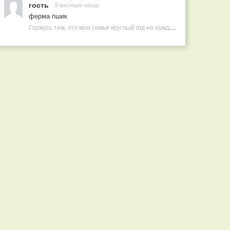
гость
9 месяцев назад
ферма пшик
Горжусь тем, что моя семья круглый год не нуждается в покупных витаминах