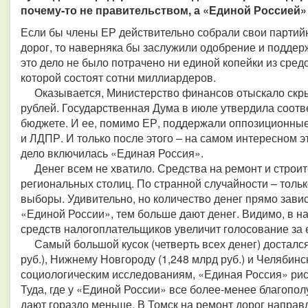
почему-то не правительством, а «Единой Россией»
Если бы члены ЕР действительно собрали свои партий
дорог, то наверняка бы заслужили одобрение и поддер
это дело не было потрачено ни единой копейки из сред
которой состоят сотни миллиардеров.
Оказывается, Министерство финансов отыскало скры
рублей. Государственная Дума в июле утвердила соот
бюджете. И ее, помимо ЕР, поддержали оппозицион
и ЛДПР. И только после этого – на самом интересном э
дело включилась «Единая Россия».
Денег всем не хватило. Средства на ремонт и строите
региональных столиц. По странной случайности – только
выборы. Удивительно, но количество денег прямо зави
«Единой России», тем больше дают денег. Видимо, в на
средств налогоплательщиков увеличит голосование за 
Самый большой кусок (четверть всех денег) достался
руб.), Нижнему Новгороду (1,248 млрд руб.) и Челябинску
социологическим исследованиям, «Единая Россия» риск
Туда, где у «Единой России» все более-менее благопол
дают гораздо меньше. В Томск на ремонт дорог направля