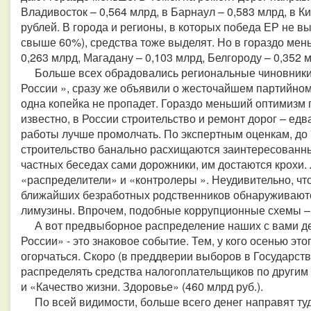
Владивосток – 0,564 млрд, в Барнаул – 0,583 млрд, в Ки
рублей. В города и регионы, в которых победа ЕР не в
свыше 60%), средства тоже выделят. Но в гораздо ме
0,263 млрд, Магадану – 0,103 млрд, Белгороду – 0,352 
Больше всех обрадовались региональные чиновники.
России », сразу же объявили о жесточайшем партийном
одна копейка не пропадет. Гораздо меньший оптимизм 
известно, в России строительство и ремонт дорог – едв
работы лучше промолчать. По экспертным оценкам, до
строительство банально расхищаются заинтересованны
частных беседах сами дорожники, им достаются крохи.
«распределители» и «контролеры ». Неудивительно, что
ближайших безработных родственников обнаруживаютс
лимузины. Впрочем, подобные коррупционные схемы – н
А вот предвыборное распределение наших с вами де
России» - это знаковое событие. Тем, у кого осенью это
огорчаться. Скоро (в преддверии выборов в Государст
распределять средства налогоплательщиков по другим 
и «Качество жизни. Здоровье» (460 млрд руб.).
По всей видимости, больше всего денег направят туд