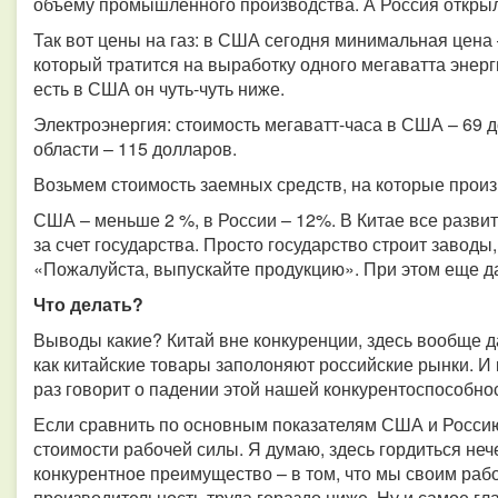
объему промышленного производства. А Россия открыла
Так вот цены на газ: в США сегодня минимальная цена –
который тратится на выработку одного мегаватта энергии
есть в США он чуть-чуть ниже.
Электроэнергия: стоимость мегаватт-часа в США – 69 д
области – 115 долларов.
Возьмем стоимость заемных средств, на которые произ
США – меньше 2 %, в России – 12%. В Китае все развит
за счет государства. Просто государство строит заводы,
«Пожалуйста, выпускайте продукцию». При этом еще д
Что делать?
Выводы какие? Китай вне конкуренции, здесь вообще д
как китайские товары заполоняют российские рынки. И кс
раз говорит о падении этой нашей конкурентоспособнос
Если сравнить по основным показателям США и Россию
стоимости рабочей силы. Я думаю, здесь гордиться нече
конкурентное преимущество – в том, что мы своим раб
производительность труда гораздо ниже. Ну и самое г