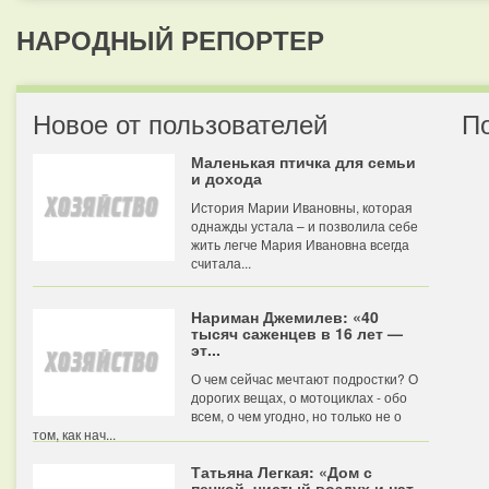
НАРОДНЫЙ РЕПОРТЕР
Новое от пользователей
П
Маленькая птичка для семьи
и дохода
История Марии Ивановны, которая
однажды устала – и позволила себе
жить легче Мария Ивановна всегда
считала...
Нариман Джемилев: «40
тысяч саженцев в 16 лет —
эт...
О чем сейчас мечтают подростки? О
дорогих вещах, о мотоциклах - обо
всем, о чем угодно, но только не о
том, как нач...
Татьяна Легкая: «Дом с
печкой, чистый воздух и нат...