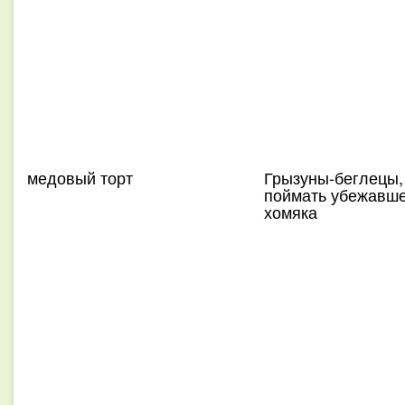
медовый торт
Грызуны-беглецы,
поймать убежавш
хомяка