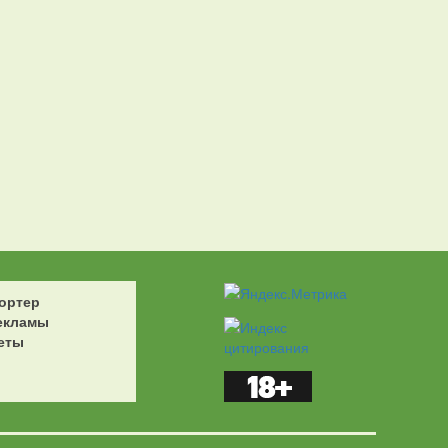
ортер
екламы
еты