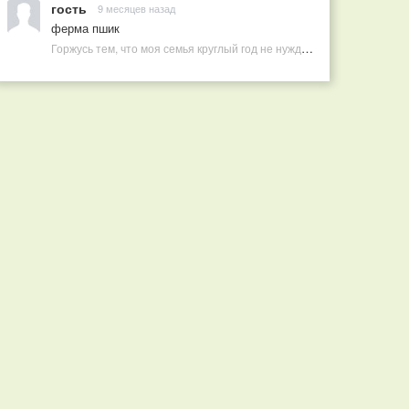
гость
9 месяцев назад
ферма пшик
Горжусь тем, что моя семья круглый год не нуждается в покупных витаминах