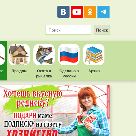
во
Про дом
Охота и
Сделано в
Архив
рыбалка
России