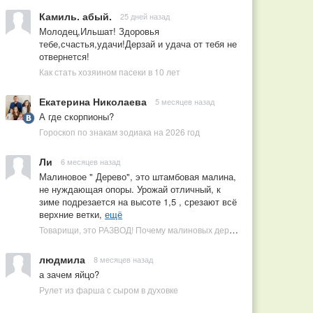
Камиль. абый.
25 дней назад
Молодец,Ильшат! Здоровья
тебе,счастья,удачи!Дерзай и удача от тебя не
отвернется!
Как стать хозяином пасеки в 10 лет
Екатерина Николаева
5 месяцев назад
А где скорпионы?
Гороскоп по знакам зодиака на 2026 год
Ли
6 месяцев назад
Малиновое " Дерево", это штамбовая малина,
не нуждающая опоры. Урожай отличный, к
зиме подрезается на высоте 1,5 , срезают всё
верхние ветки,
ещё
Товарищи, это РАЗВОД! Почему малиновых деревьев не бывает, или Как ушлые продавцы наживаются на мечтах садоводов
людмила
8 месяцев назад
а зачем яйцо?
Рулет из фарша с сыром в духовке