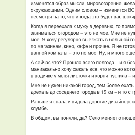
изменятся образ мысли, мировоззрение, жела
окружающими. Одним словом – изменится ВСЕ!
несмотря на то, что иногда это будет вас шоки
Когда я переехала к мужу в деревню, то прямо
заниматься огородом – это не мое. Мне не нуж
мое. Я хочу регулярно выезжать в большой го
по магазинам, кино, кафе и прочее. Я не гото
ванной комнаты – это не мое! Ну, и много еще
А сейчас что? Прошло всего полгода − и я без
маниакально хочу сажать все, что можно вотк
в водичке у меня листочки и корни пустила – и
Мне не нужен никакой город, тем более ехать 
доехать до соседнего города в 15 км − и то с 
Раньше я спала и видела дорогие дизайнерски
клумбе.
В общем, вы поняли, да? Село меняет отношен