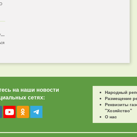
 О
...
ься
есь на наши новости
Народный реп
циальных сетях:
Размещение р
Реквизиты газ
"Хозяйство"
О нас