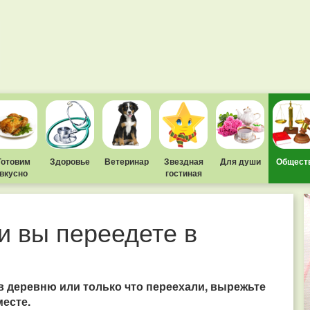
Готовим
Здоровье
Ветеринар
Звездная
Для души
Общест
вкусно
гостиная
и вы переедете в
 в деревню или только что переехали, вырежьте
месте.