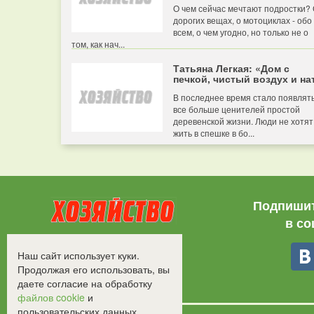
О чем сейчас мечтают подростки?
дорогих вещах, о мотоциклах - обо
всем, о чем угодно, но только не о
том, как нач...
Татьяна Легкая: «Дом с
печкой, чистый воздух и нат
В последнее время стало появлят
все больше ценителей простой
деревенской жизни. Люди не хотят
жить в спешке в бо...
Подпишит
в со
Все права защищены.
Наш сайт использует куки.
©2008-2017 - "Хозяйство"
Продолжая его использовать, вы
даете согласие на обработку
файлов cookie
и
пользовательских данных.