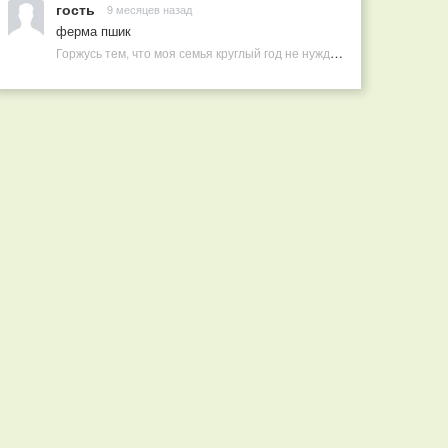
гость
9 месяцев назад
ферма пшик
Горжусь тем, что моя семья круглый год не нуждается в покупных витаминах