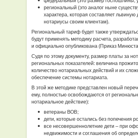
федеральный (это размер госпошлины, у
региональный (это аналог ныне существ
характера, которая составляет львиную 
нотариусы своим клиентам).
Региональный тариф будет также утверждать
будут применять методику расчета, разработ
и официально опубликована (Приказ Минюста Р
Судя по этому документу, размер платы за но
региональных показателей: величина прожит
количество нотариальных действий и их слож
обеспечение системы нотариата.
В этой же методике представлен новый переч
ему, полностью освобождаются от региональног
нотариальное действие):
ветераны ВОВ;
дети, которые остались без попечения р
все несовершеннолетние дети – при оф
недвижимости и соглашения об определе