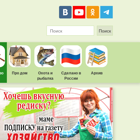
во
Про дом
Охота и
Сделано в
Архив
рыбалка
России