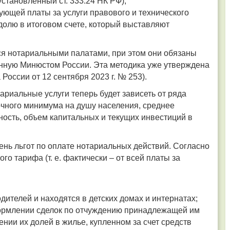
становленный ст. 333.24 НК РФ);
ующей платы за услуги правового и технического
долю в итоговом счете, который выставляют
ся нотариальными палатами, при этом они обязаны
анную Минюстом России. Эта методика уже утверждена
оссии от 12 сентября 2023 г. № 253).
тариальные услуги теперь будет зависеть от ряда
очного минимума на душу населения, среднее
ность, объем капитальных и текущих инвестиций в
ень льгот по оплате нотариальных действий. Согласно
о тарифа (т. е. фактически – от всей платы за
одителей и находятся в детских домах и интернатах;
ормлении сделок по отчуждению принадлежащей им
нии их долей в жилье, купленном за счет средств