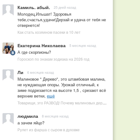
Камиль. абый.
25 дней назад
Молодец,Ильшат! Здоровья
тебе,счастья,удачи!Дерзай и удача от тебя не
отвернется!
Как стать хозяином пасеки в 10 лет
Екатерина Николаева
5 месяцев назад
А где скорпионы?
Гороскоп по знакам зодиака на 2026 год
Ли
6 месяцев назад
Малиновое " Дерево", это штамбовая малина,
не нуждающая опоры. Урожай отличный, к
зиме подрезается на высоте 1,5 , срезают всё
верхние ветки,
ещё
Товарищи, это РАЗВОД! Почему малиновых деревьев не бывает, или Как ушлые продавцы наживаются на мечтах садоводов
людмила
8 месяцев назад
а зачем яйцо?
Рулет из фарша с сыром в духовке