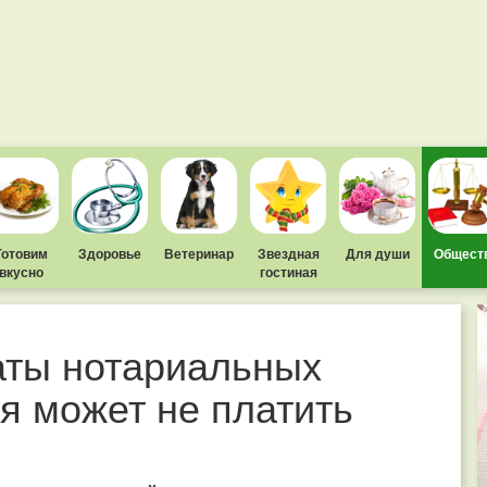
Готовим
Здоровье
Ветеринар
Звездная
Для души
Общест
вкусно
гостиная
аты нотариальных
ря может не платить