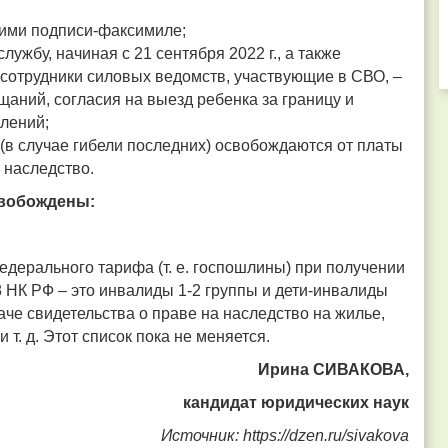
ими подписи-факсимиле;
ужбу, начиная с 21 сентября 2022 г., а также
сотрудники силовых ведомств, участвующие в СВО, –
аний, согласия на выезд ребенка за границу и
лений;
в случае гибели последних) освобождаются от платы
 наследство.
свобождены:
едерального тарифа (т. е. госпошлины) при получении
38 НК РФ – это инвалиды 1-2 группы и дети-инвалиды
че свидетельства о праве на наследство на жилье,
 т. д. Этот список пока не меняется.
Ирина СИВАКОВА,
кандидат юридических наук
Источник: https://dzen.ru/sivakova