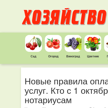
Сад
Огород
Виноград
Цветник
Новые правила опл
услуг. Кто с 1 октяб
нотариусам