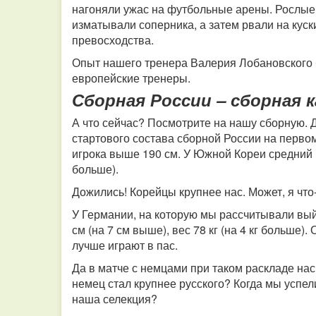
нагоняли ужас на футбольные арены. Рослые
изматывали соперника, а затем рвали на куск
превосходства.
Опыт нашего тренера Валерия Лобановского 
европейские тренеры.
Сборная России – сборная 
А что сейчас? Посмотрите на нашу сборную. Д
стартового состава сборной России на первом
игрока выше 190 см. У Южной Кореи средний рос
больше).
Дожились! Корейцы крупнее нас. Может, я что
У Германии, на которую мы рассчитывали выйт
см (на 7 см выше), вес 78 кг (на 4 кг больше
лучше играют в пас.
Да в матче с немцами при таком раскладе на
немец стал крупнее русского? Когда мы успел
наша селекция?