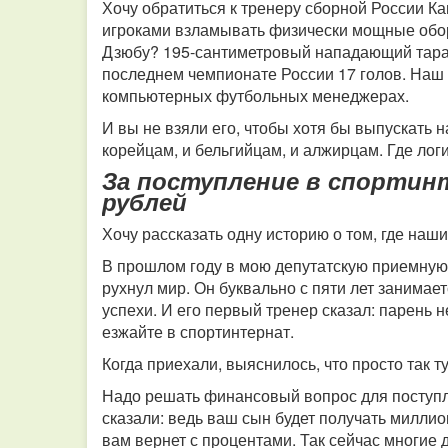
Хочу обратиться к тренеру сборной России Ка
игроками взламывать физически мощные обо
Дзюбу? 195-сантиметровый нападающий таран
последнем чемпионате России 17 голов. Наш 
компьютерных футбольных менеджерах.
И вы не взяли его, чтобы хотя бы выпускать 
корейцам, и бельгийцам, и алжирцам. Где лог
За поступление в спорти
рублей
Хочу рассказать одну историю о том, где на
В прошлом году в мою депутатскую приемную
рухнул мир. Он буквально с пяти лет занимае
успехи. И его первый тренер сказал: парень 
езжайте в спортинтернат.
Когда приехали, выяснилось, что просто так т
Надо решать финансовый вопрос для поступле
сказали: ведь ваш сын будет получать миллио
вам вернет с процентами. Так сейчас многие 