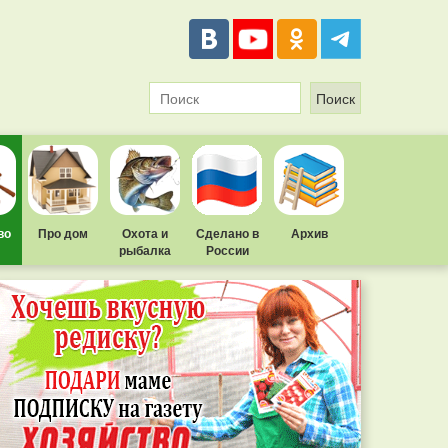
во
Про дом
Охота и
Сделано в
Архив
рыбалка
России