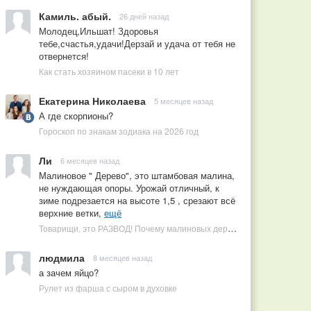
Камиль. абый.
26 дней назад
Молодец,Ильшат! Здоровья
тебе,счастья,удачи!Дерзай и удача от тебя не
отвернется!
Как стать хозяином пасеки в 10 лет
Екатерина Николаева
5 месяцев назад
А где скорпионы?
Гороскоп по знакам зодиака на 2026 год
Ли
6 месяцев назад
Малиновое " Дерево", это штамбовая малина,
не нуждающая опоры. Урожай отличный, к
зиме подрезается на высоте 1,5 , срезают всё
верхние ветки,
ещё
Товарищи, это РАЗВОД! Почему малиновых деревьев не бывает, или Как ушлые продавцы наживаются на мечтах садоводов
людмила
8 месяцев назад
а зачем яйцо?
Рулет из фарша с сыром в духовке