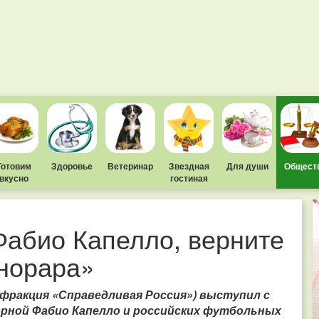
Готовим
Здоровье
Ветеринар
Звездная
Для души
Общест
вкусно
гостиная
абио Капелло, верните
онорара»
фракция «Справедливая Россия») выступил с
орной Фабио Капелло и российских футбольных