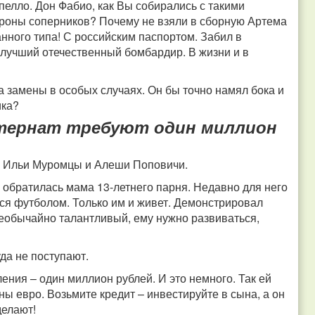
пелло. Дон Фабио, как Вы собирались с такими
роны соперников? Почему не взяли в сборную Артема
ного типа! С российским паспортом. Забил в
лучший отечественный бомбардир. В жизни и в
на замены в особых случаях. Он бы точно намял бока и
ика?
нтернат требуют один миллион
ши Ильи Муромцы и Алеши Поповичи.
 обратилась мама 13-летнего парня.
Недавно для него
тся футболом. Только им и живет. Демонстрировал
необычайно талантливый, ему нужно развиваться,
уда не поступают.
ния – один миллион рублей. И это немного. Так ей
ны евро. Возьмите кредит – инвестируйте в сына, а он
делают!