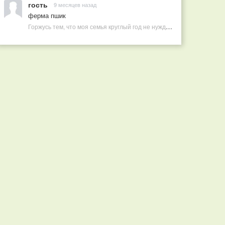
гость
9 месяцев назад
ферма пшик
Горжусь тем, что моя семья круглый год не нуждается в покупных витаминах