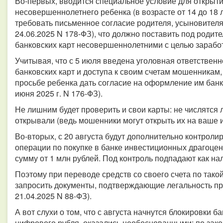
Во-первых, вводится специальное условие для открыти
несовершеннолетнего ребенка (в возрасте от 14 до 18 
требовать письменное согласие родителя, усыновителя
24.06.2025 N 178-ФЗ), что должно поставить под родит
банковских карт несовершеннолетними с целью заработ
Учитывая, что с 5 июля введена уголовная ответственн
банковских карт и доступа к своим счетам мошенникам,
просьбе ребенка дать согласие на оформление им банк
июня 2025 г. N 176-ФЗ).
Не лишним будет проверить и свои карты: не числятся л
открывали (ведь мошенники могут открыть их на ваше и
Во-вторых, с 20 августа будут дополнительно контро
операции по покупке в банке инвестиционных драгоцен
сумму от 1 млн рублей. Под контроль подпадают как на
Поэтому при переводе средств со своего счета по такой
запросить документы, подтверждающие легальность пр
21.04.2025 N 88-ФЗ).
А вот слухи о том, что с августа начнутся блокировки б
цифрового рубля, оказались необоснованными: по зако